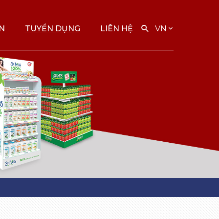
ỆN
TUYỂN DỤNG
LIÊN HỆ
VN