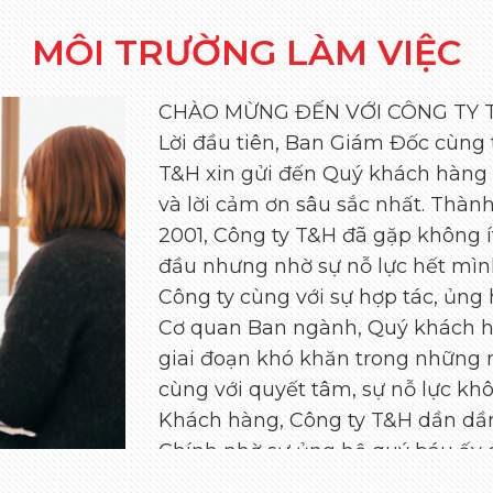
MÔI TRƯỜNG LÀM VIỆC
CHÀO MỪNG ĐẾN VỚI CÔNG TY T
Lời đầu tiên, Ban Giám Đốc cùng
T&H xin gửi đến Quý khách hàng lờ
và lời cảm ơn sâu sắc nhất. Thàn
2001, Công ty T&H đã gặp không í
đầu nhưng nhờ sự nỗ lực hết mìn
Công ty cùng với sự hợp tác, ủng 
Cơ quan Ban ngành, Quý khách h
giai đoạn khó khăn trong những n
cùng với quyết tâm, sự nỗ lực k
Khách hàng, Công ty T&H dần dần 
Chính nhờ sự ủng hộ quý báu ấy 
lực một cách có hiệu quả, Công 