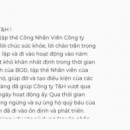
&H !
 tập thể Công Nhân Viên Công ty
i chúc sức khỏe, lời chào trân trọng
h lập và đi vào hoạt động vào năm
t khó khăn nhất định trong thời gian
h của BGĐ, tập thể Nhân viên của
hộ, giúp đỡ và tạo điều kiện của các
àng đã giúp Công ty T&H vượt qua
gày hoạt động ấy. Qua thời gian
hông ngừng và sự ủng hộ quý báu của
đã đi vào ổn định và phát triển.
cùng với việc sử dụng Nguồn nhân
ty T&H ngày càng nhận được nhiều sự