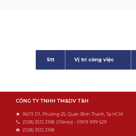
Stt
Vị trí công việc
CÔNG TY TNHH TM&DV T&H
96/13 D1, Phường 25, Quận Bình Thạnh, Tp.HCM
(028) 3512 2168 (10lines) - 0909 999 629
(028) 3512 2168