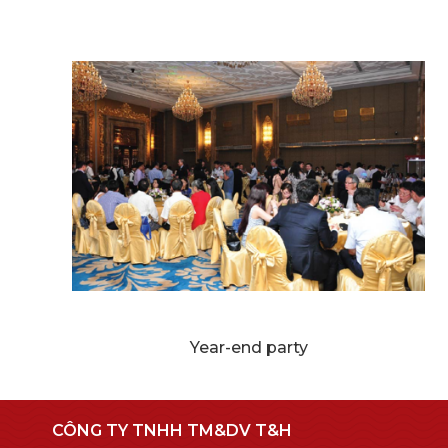
Year-end party
CÔNG TY TNHH TM&DV T&H