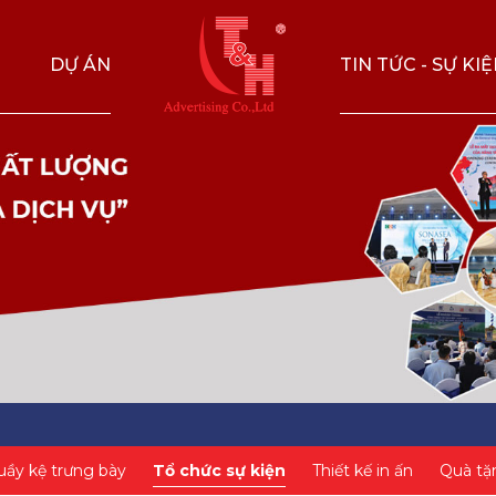
DỰ ÁN
TIN TỨC - SỰ KI
uầy kệ trưng bày
Tổ chức sự kiện
Thiết kế in ấn
Quà tặ