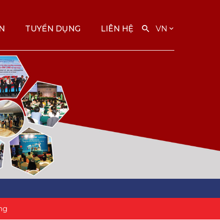
ỆN
TUYỂN DỤNG
LIÊN HỆ
VN
ng