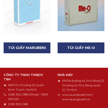
TÚI GIẤY MARUBENI
TÚI GIẤY ME-O
CÔNG TY TNHH TM&DV
NHÀ MÁY
T&H
919/3A Đường An Phú Đông 03,
96/13 D1, Phường 25, Quận
Phường An Phú Đông, quận
Bình Thạnh, Tp.HCM
12, TP.HCM
(028) 3512 2168 (10lines) - 0909
www.quangcaoth.com
999 629
www.quangcaoth.vn
(028) 3512 2168