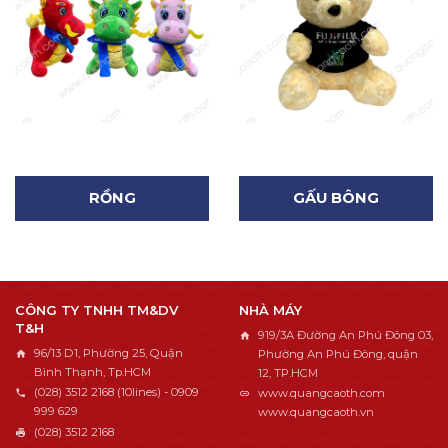
RỒNG
GẤU BÔNG
CÔNG TY TNHH TM&DV
NHÀ MÁY
T&H
919/3A Đường An Phú Đông 03,
96/13 D1, Phường 25, Quận
Phường An Phú Đông, quận
Bình Thạnh, Tp.HCM
12, TP.HCM
(028) 3512 2168 (10lines) - 0909
www.quangcaoth.com
999 629
www.quangcaoth.vn
(028) 3512 2168