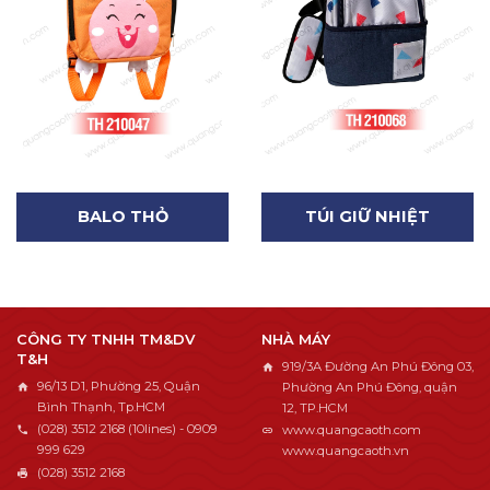
BALO THỎ
TÚI GIỮ NHIỆT
CÔNG TY TNHH TM&DV
NHÀ MÁY
T&H
919/3A Đường An Phú Đông 03,
96/13 D1, Phường 25, Quận
Phường An Phú Đông, quận
Bình Thạnh, Tp.HCM
12, TP.HCM
(028) 3512 2168 (10lines) - 0909
www.quangcaoth.com
999 629
www.quangcaoth.vn
(028) 3512 2168