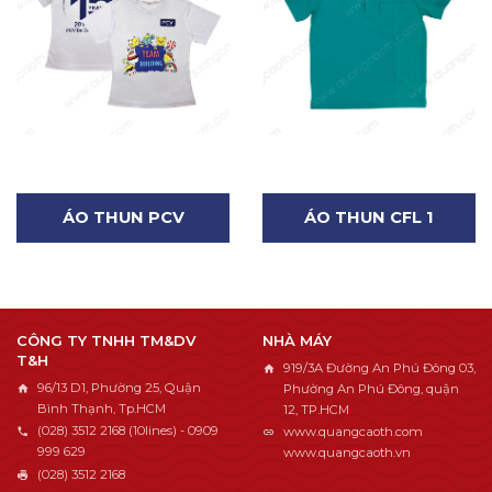
ÁO THUN PCV
ÁO THUN CFL 1
CÔNG TY TNHH TM&DV
NHÀ MÁY
T&H
919/3A Đường An Phú Đông 03,
96/13 D1, Phường 25, Quận
Phường An Phú Đông, quận
Bình Thạnh, Tp.HCM
12, TP.HCM
(028) 3512 2168 (10lines) - 0909
www.quangcaoth.com
999 629
www.quangcaoth.vn
(028) 3512 2168