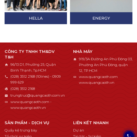
HELLA
ENERGY
CÔNG TY TNHH TM&DV
NHÀ MÁY
T&H
919/3A Đường An Phú Đông 03,
96/13 D1, Phường 25, Quận
Phường An Phú Đông, quận
Bình Thạnh, Tp.HCM
12, TP.HCM
(028) 3512 2168 (10lines) - 0909
www.quangcaoth.com
999 629
www.quangcaoth.vn
(028) 3512 2168
trungtruc@quangcaoth.com.vn
www.quangcaoth.com -
www.quangcaoth.vn
SẢN PHẨM - DỊCH VỤ
LIÊN KẾT NHANH
Quầy kệ trưng bày
Dự án
Tổ chức sự kiện
Tin tức - Sự kiện