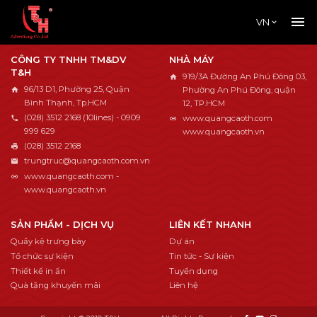
VN
CÔNG TY TNHH TM&DV
NHÀ MÁY
T&H
919/3A Đường An Phú Đông 03,
96/13 D1, Phường 25, Quận
Phường An Phú Đông, quận
Bình Thạnh, Tp.HCM
12, TP.HCM
(028) 3512 2168 (10lines) - 0909
www.quangcaoth.com
999 629
www.quangcaoth.vn
(028) 3512 2168
trungtruc@quangcaoth.com.vn
www.quangcaoth.com -
www.quangcaoth.vn
SẢN PHẨM - DỊCH VỤ
LIÊN KẾT NHANH
Quầy kệ trưng bày
Dự án
Tổ chức sự kiện
Tin tức - Sự kiện
Thiết kế in ấn
Tuyển dụng
Quà tặng khuyến mãi
Liên hệ